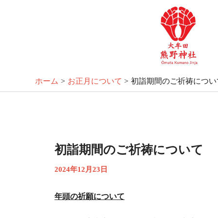
内
Post
容
navigation
を
ス
キ
ッ
ホーム
お正月について
初詣期間のご祈祷につい
プ
初詣期間のご祈祷について
2024年12月23日
年頭の祈願について