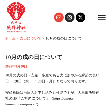
内
Post
容
navigation
E
I
X
を
n
n
-
ス
v
s
t
キ
e
t
w
ッ
l
a
i
プ
o
g
t
ホーム
吉日について
10月の戌の日について
p
r
t
e
a
e
m
r
10月の戌の日について
2025年9月30日
10月の戌の日（安産・多産である犬にあやかる縁起の良い
・
日）は
8日（水）
20日（月）
となっております。
安産祈願は当日のお申し込みも可能ですが、大牟田熊野神
社のHP「ご祈願について」（https://omuta-
kumano.com/prayer/）