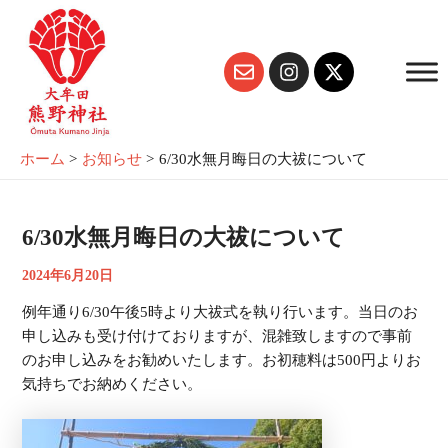
内
Post
容
navigation
E
I
X
を
n
n
-
ス
v
s
t
キ
e
t
w
ッ
l
a
i
プ
o
g
t
ホーム
お知らせ
6/30水無月晦日の大祓について
p
r
t
e
a
e
m
r
6/30水無月晦日の大祓について
2024年6月20日
例年通り6/30午後5時より大祓式を執り行います。当日のお
申し込みも受け付けておりますが、混雑致しますので事前
のお申し込みをお勧めいたします。お初穂料は500円よりお
気持ちでお納めください。